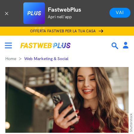
FastwebPlus
VAI
Apri nell'app
OFFERTA FASTWEB PER LA TUA CASA
Home
Web Marketing & Social
Shutterstock