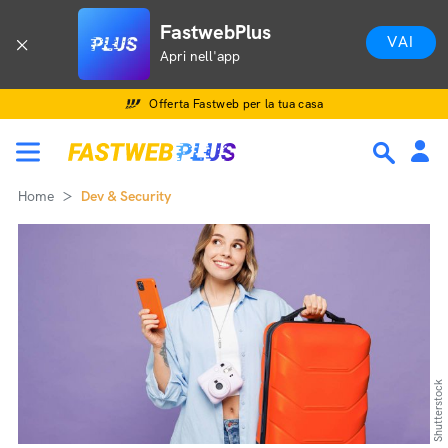
FastwebPlus
VAI
Apri nell'app
Offerta Fastweb per la tua casa
Home
Dev & Security
Shutterstock