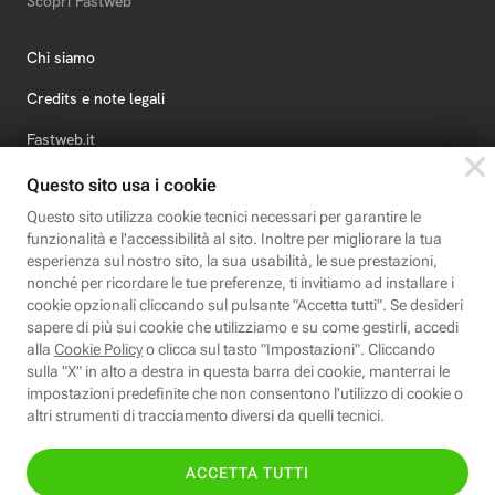
Scopri Fastweb
Chi siamo
Credits e note legali
Fastweb.it
Formazione
Fastweb Digital Academy
STEP FuturAbility District
Insieme, siamo futuro
© Fastweb SpA 2026 - P.IVA 12878470157