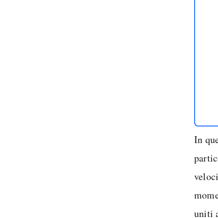
In qu
partic
veloci
moment
uniti 