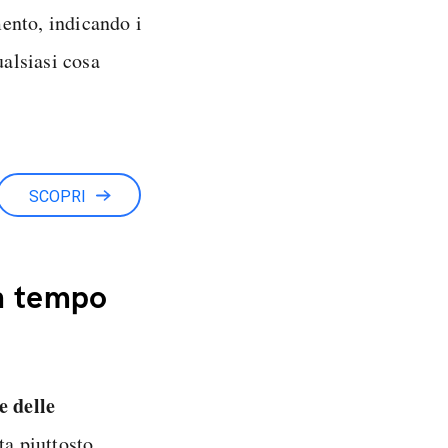
mento, indicando i
ualsiasi cosa
SCOPRI
in tempo
e delle
ta piuttosto