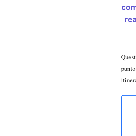
com
rea
Questa
punto
itine