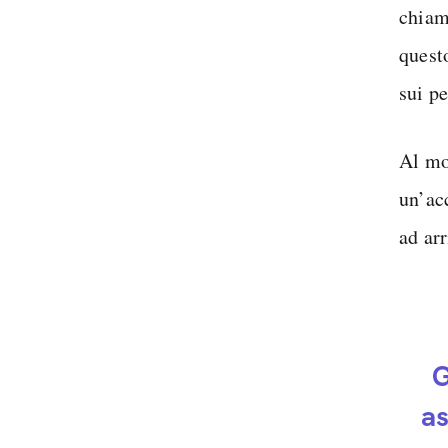
chia
quest
sui p
Al mo
un’ac
ad ar
G
as