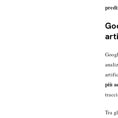
predi
Goo
art
Googl
analiz
artifi
più a
tracc
Tra gl