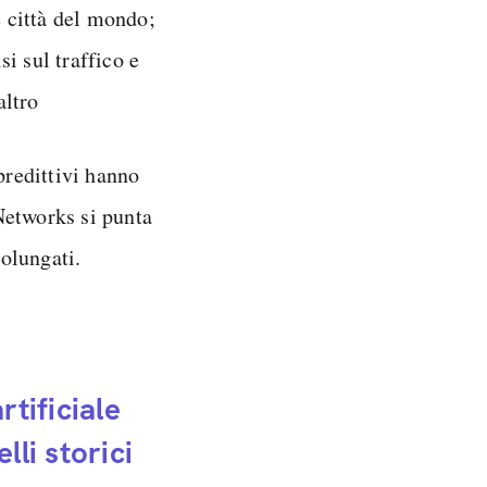
e città del mondo;
i sul traffico e
altro
predittivi hanno
Networks si punta
olungati.
rtificiale
lli storici