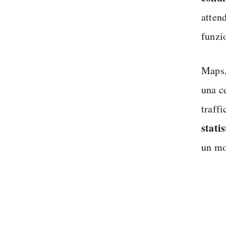
atten
funzi
Maps,
una c
traffi
statis
un mo