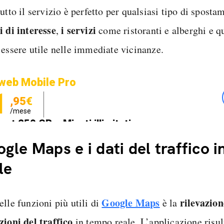
utto il servizio è perfetto per qualsiasi tipo di sposta
i di interesse
i servizi
,
come ristoranti e alberghi e q
 essere utile nelle immediate vicinanze.
web Mobile Pro
1
,95€
/mese
net 250 GB e Minuti illimitati
zione SIM GRATIS
gle Maps e i dati del traffico 
le
Google Maps
rilevazion
lle funzioni più utili di
è la
zioni del traffico
in tempo reale. L’applicazione risul