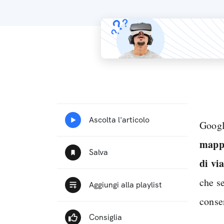
Googl
mappe
di vi
che s
conse