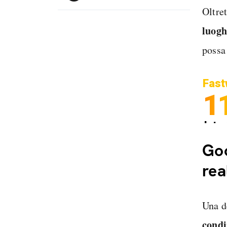
Oltret
luogh
possa
Fast
1
Inter
Spedi
Goo
rea
Una de
condi