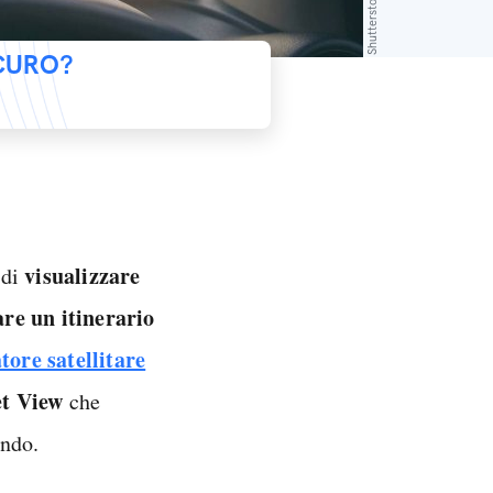
Shutterstock
ICURO?
visualizzare
 di
are un itinerario
tore satellitare
et View
che
ondo.