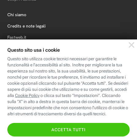
Chi siamo
Credits e note legali
Fastweb.it
Formazione
Fastweb Digital Academy
STEP FuturAbility District
Insieme, siamo futuro
© Fastweb SpA 2026 - P.IVA 12878470157