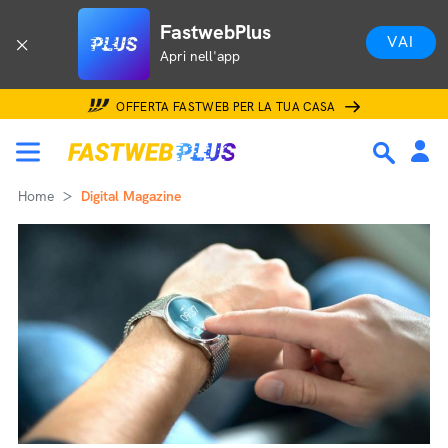
FastwebPlus
VAI
Apri nell'app
OFFERTA FASTWEB PER LA TUA CASA
Home
Digital Magazine