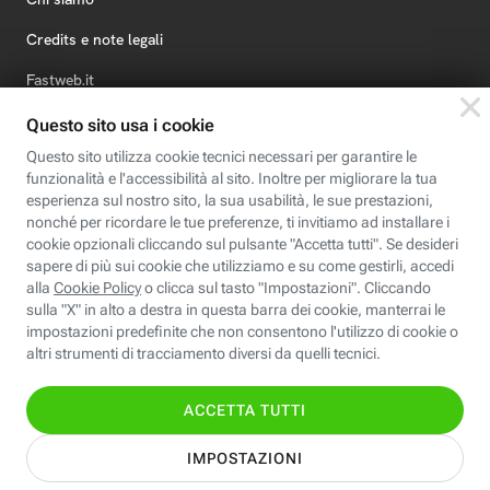
Credits e note legali
Fastweb.it
Formazione
Fastweb Digital Academy
STEP FuturAbility District
Insieme, siamo futuro
© Fastweb SpA 2026 - P.IVA 12878470157
Informativa
Cookie
Modifica
Dichiarazione di