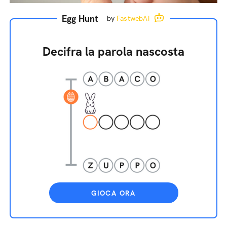
Egg Hunt
by
FastwebAI
Decifra la parola nascosta
GIOCA ORA