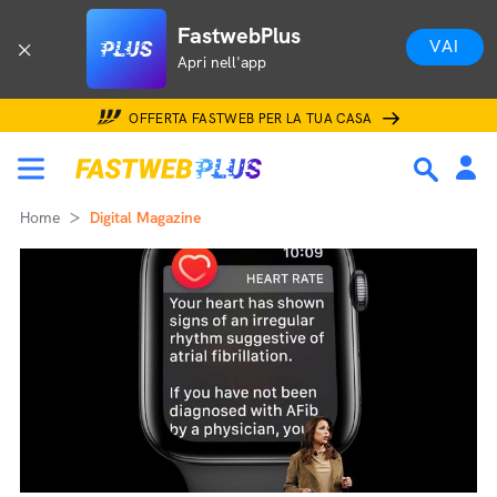
FastwebPlus
VAI
Apri nell'app
OFFERTA FASTWEB PER LA TUA CASA
Home
Digital Magazine