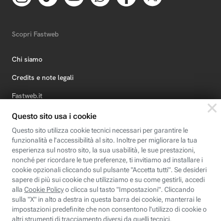
Scopri Fastweb
Chi siamo
Credits e note legali
Fastweb.it
Formazione
Fastweb Digital Academy
STEP FuturAbility District
Insieme, siamo futuro