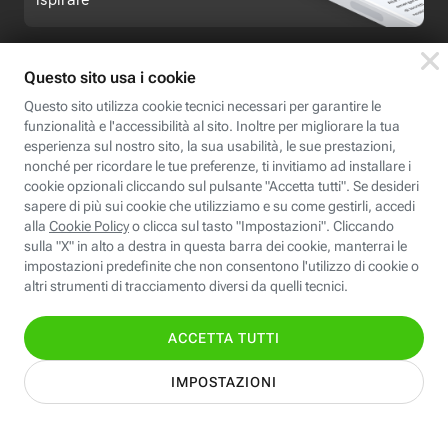
Seguici
Scopri Fastweb
Chi siamo
Credits e note legali
Fastweb.it
Formazione