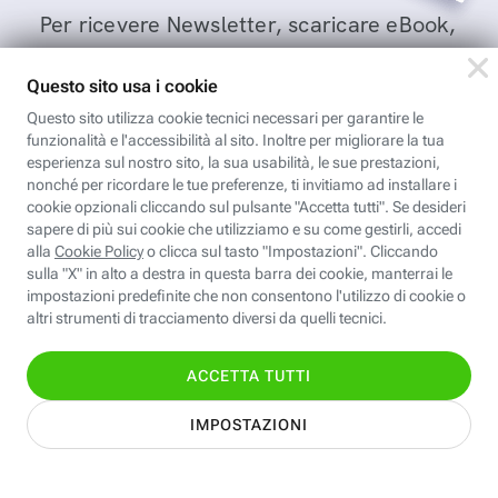
Per ricevere Newsletter, scaricare eBook,
creare playlist vocali e accedere ai corsi
della Fastweb Digital Academy a te
dedicati.
Leggi l'informativa
Nome
Cognome
Indirizzo email