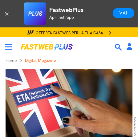
FastwebPlus
VAI
Apri nell'app
OFFERTA FASTWEB PER LA TUA CASA
Home
Digital Magazine
Shutterstock