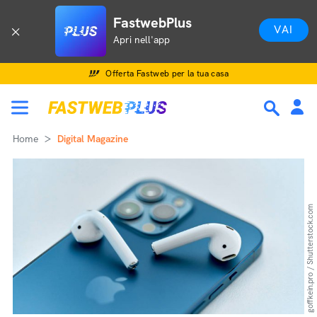
FastwebPlus
VAI
Apri nell'app
Offerta Fastweb per la tua casa
Home
Digital Magazine
goffkein.pro / Shutterstock.com