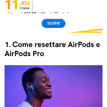
11
,95€
/mese
Internet 250 GB e Minuti illimitati
Spedizione SIM GRATIS
SCOPRI
1.
Come resettare AirPods e
AirPods Pro