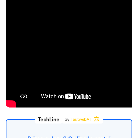
TechLine
by
FastwebAI