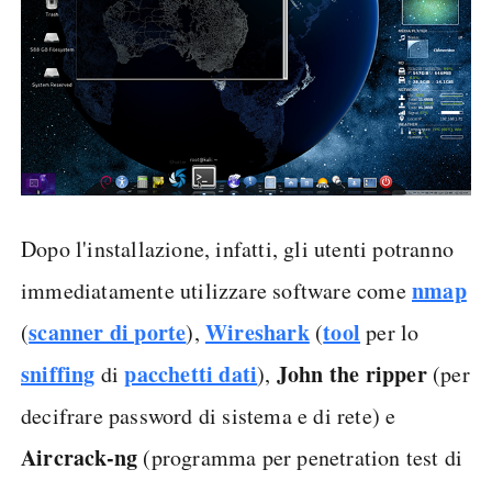
Dopo l'installazione, infatti, gli utenti potranno
nmap
immediatamente utilizzare software come
scanner di porte
Wireshark
tool
(
),
(
per lo
sniffing
pacchetti dati
John the ripper
di
),
(per
decifrare password di sistema e di rete) e
Aircrack-ng
(programma per penetration test di