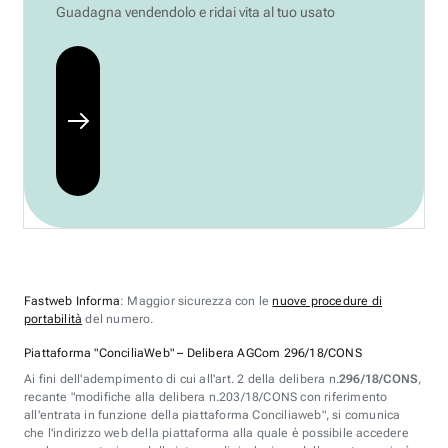
Guadagna vendendolo e ridai vita al tuo usato
Fastweb Informa
: Maggior sicurezza con le
nuove procedure di
portabilità
del numero.
Piattaforma "ConciliaWeb" – Delibera AGCom 296/18/CONS
Ai fini dell'adempimento di cui all'art. 2 della delibera n.
296/18/CONS
,
recante "modifiche alla delibera n.203/18/CONS con riferimento
all'entrata in funzione della piattaforma Conciliaweb", si comunica
che l'indirizzo web della piattaforma alla quale è possibile accedere