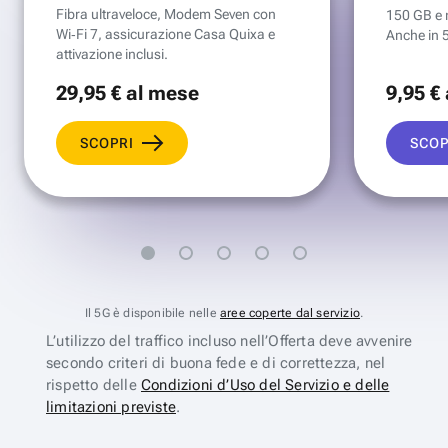
Fibra ultraveloce, Modem Seven con
150 GB e mi
Wi‑Fi 7, assicurazione Casa Quixa e
Anche in 
attivazione inclusi.
29
,95 €
al mese
9
,95 €
SCOPRI
SCOP
Il 5G è disponibile nelle
aree coperte dal servizio
.
L’utilizzo del traffico incluso nell’Offerta deve avvenire
secondo criteri di buona fede e di correttezza, nel
rispetto delle
Condizioni d’Uso del Servizio e delle
limitazioni previste
.