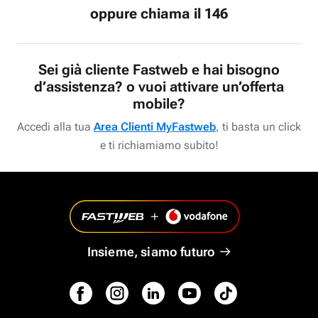
oppure chiama il 146
Sei già cliente Fastweb e hai bisogno
d’assistenza? o vuoi attivare un’offerta
mobile?
Accedi alla tua
Area Clienti MyFastweb
, ti basta un click
e ti richiamiamo subito!
Insieme, siamo futuro