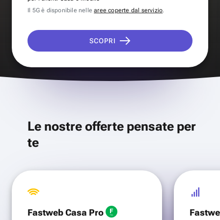
Il 5G è disponibile nelle
aree coperte dal servizio
.
SCOPRI
Le nostre offerte pensate per
te
Fastweb Casa Pro
Fastwe