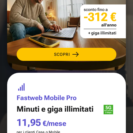
sconto fino a
-312 €
all'anno
+ giga illimitati
SCOPRI
Fastweb Mobile Pro
Minuti e
giga illimitati
11,95
€/mese
per i clienti Casa o Mobile