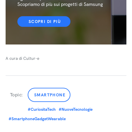
Scopriamo di più sui progetti di Samsung
SCOPRI DI PIÙ
A cura di Cultur-e
Topic:
SMARTPHONE
#CuriositaTech
#NuoveTecnologie
#SmartphoneGadgetWearable