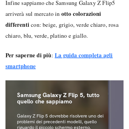
Infine sappiamo che Samsung Galaxy Z Flip5
otto colorazioni
arriverà sul mercato in
differenti
con: beige, grigio, verde chiaro, rosa
chiaro, blu, verde, platino e giallo.
Per saperne di più
La guida completa agli
:
smartphone
Samsung Galaxy Z Flip 5, tutto
quello che sappiamo
Galaxy Z Flip 5 dovrebbe risolvere uno dei
problemi dei precedenti modelli, quello
riguardo il piccolo schermo esterno.