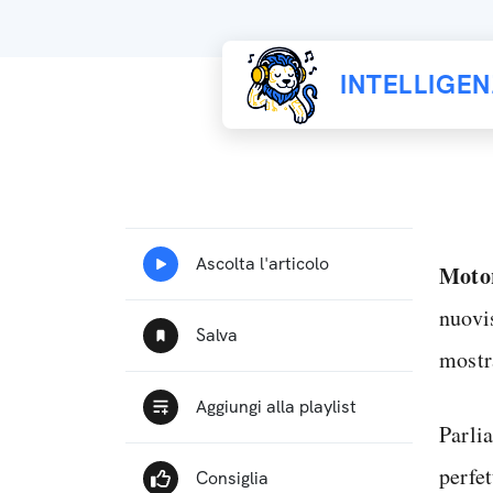
INTELLIGE
Moto
nuov
mostr
Parli
perfet