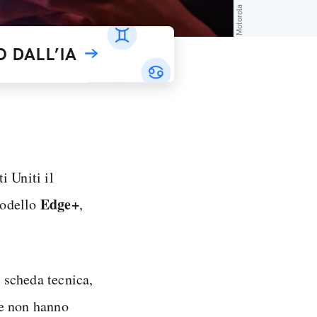
Motorola
 DALL’IA
i Uniti il
Edge+
modello
,
 scheda tecnica,
che non hanno