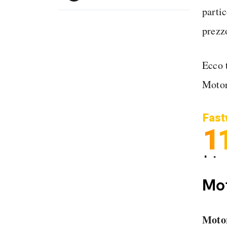
parti
prezz
Ecco 
Motor
Fast
1
Inter
Spedi
Mot
Motor