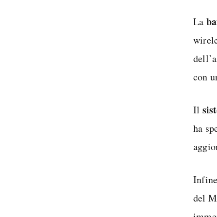
ba
La
wirel
dell’a
con u
sis
Il
ha sp
aggio
Infine
del M
immer