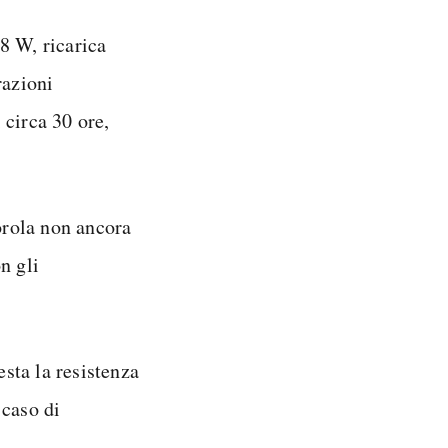
8 W, ricarica
razioni
 circa 30 ore,
rola non ancora
n gli
esta la resistenza
 caso di