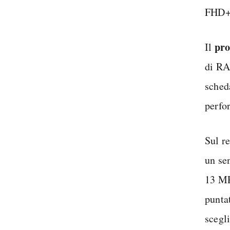
FHD+ 
pro
Il
di RA
sched
perfo
Sul r
un se
13 MP
punta
scegl