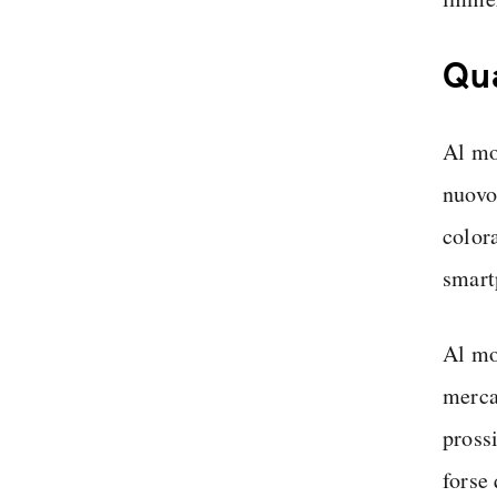
Qua
Al mo
nuovo
color
smart
Al mo
merca
pross
forse 