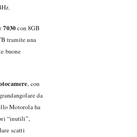
4Hz.
y 7030
con 8GB
TB tramite una
te buone
fotocamere
, con
-grandangolare da
ello Motorola ha
ri “inutili”,
are scatti