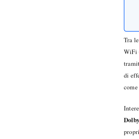
Tra l
WiFi 
trami
di ef
come
Inter
Dolb
propri