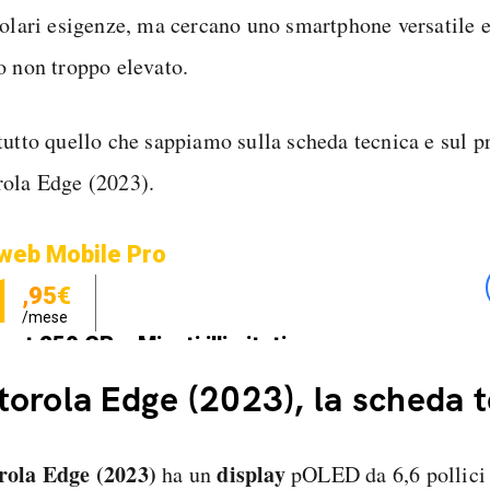
colari esigenze, ma cercano uno smartphone versatile 
o non troppo elevato.
tutto quello che sappiamo sulla scheda tecnica e sul p
ola Edge (2023).
web Mobile Pro
1
,95€
/mese
net 250 GB e Minuti illimitati
zione SIM GRATIS
orola Edge (2023), la scheda 
ola Edge (2023)
display
ha un
pOLED da 6,6 pollici 