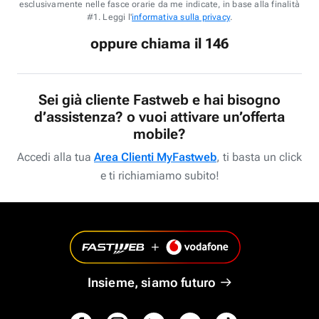
esclusivamente nelle fasce orarie da me indicate, in base alla finalità
#1. Leggi l'
informativa sulla privacy
.
oppure chiama il 146
Sei già cliente Fastweb e hai bisogno
d’assistenza? o vuoi attivare un’offerta
mobile?
Accedi alla tua
Area Clienti MyFastweb
, ti basta un click
e ti richiamiamo subito!
Insieme, siamo futuro