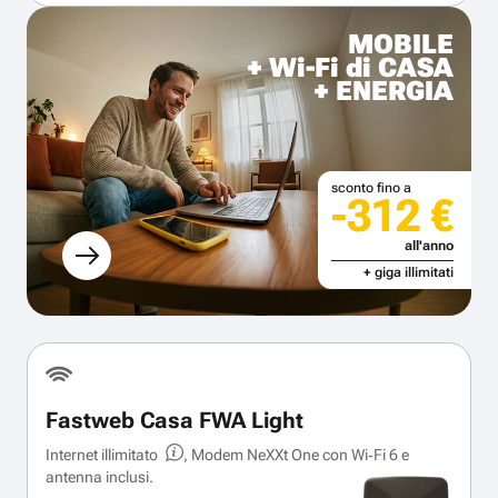
MOBILE
+ Wi-Fi di CASA
+ ENERGIA
sconto fino a
-312 €
all'anno
+ giga illimitati
Fastweb Casa FWA Light
Internet illimitato
, Modem NeXXt One con Wi‑Fi 6 e
antenna inclusi.