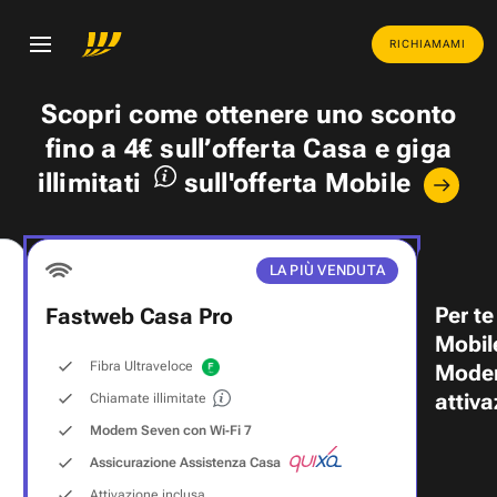
RICHIAMAMI
Scopri come ottenere uno
sconto
fino a 4€
sull’offerta Casa e
giga
illimitati
sull'offerta Mobile
LA PIÙ VENDUTA
Per te
Fastweb Casa Pro
Mobil
Fibra Ultraveloce
Modem
attiva
Chiamate illimitate
Modem Seven con Wi‑Fi 7
Assicurazione Assistenza Casa
Attivazione inclusa