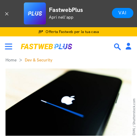
FastwebPlus
VAI
Apri nell'app
Offerta Fastweb per la tua casa
Home
Dev & Security
DVKi / Shutterstock.com