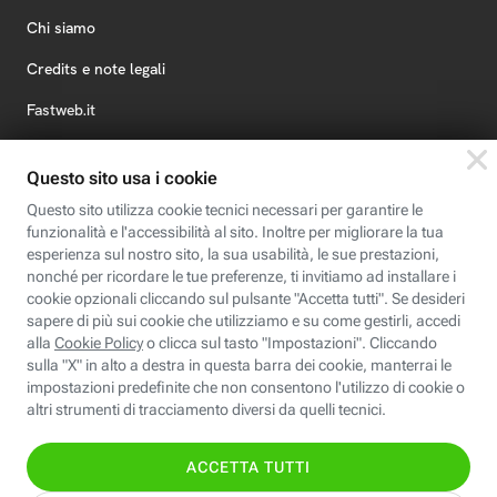
Chi siamo
Credits e note legali
Fastweb.it
Formazione
Fastweb Digital Academy
STEP FuturAbility District
Insieme, siamo futuro
© Fastweb SpA 2026 - P.IVA 12878470157