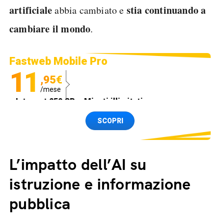
artificiale
stia continuando a
abbia cambiato e
cambiare il mondo
.
Fastweb Mobile Pro
11
,95€
/mese
Internet 250 GB e Minuti illimitati
Spedizione SIM GRATIS
SCOPRI
L’impatto dell’AI su
istruzione e informazione
pubblica