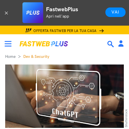
FastwebPlus
VAI
Apri nell'app
OFFERTA FASTWEB PER LA TUA CASA
Home
Dev & Security
Shutterstock