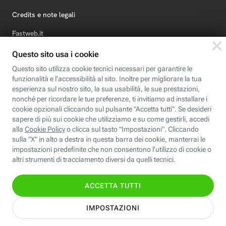
Credits e note legali
Fastweb.it
Formazione
Fastweb Digital Academy
STEP FuturAbility District
Insieme, siamo futuro
© Fastweb SpA 2026 - P.IVA 12878470157
Informativa
Cookie
Modifica
Dichiarazione di
Privacy
Policy
preferenze cookie
Accessibilità