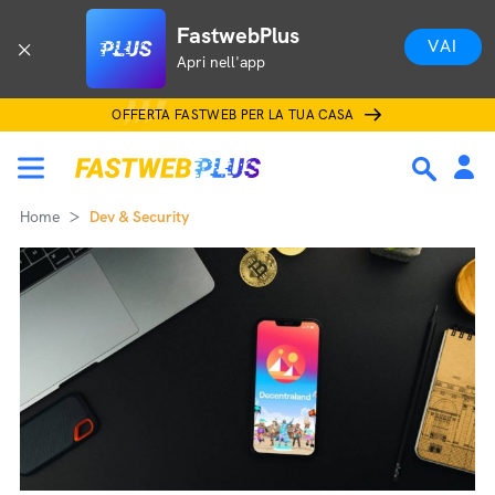
FastwebPlus
VAI
Apri nell'app
OFFERTA FASTWEB PER LA TUA CASA
Home
Dev & Security