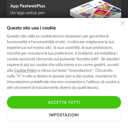
App FastwebPlus
Un'app unica per
conoscere, informare,
ispirare
Seguici
Scopri Fastweb
Chi siamo
Credits e note legali