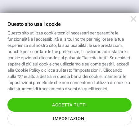
Nome
Cognome
Indirizzo email