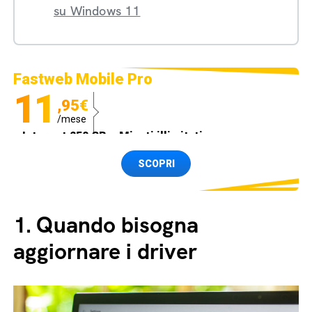
su Windows 11
Fastweb Mobile Pro
11
,95€
/mese
Internet 250 GB e Minuti illimitati
Spedizione SIM GRATIS
SCOPRI
1.
Quando bisogna
aggiornare i driver