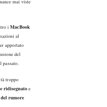
rmance mai viste
MacBook
tro i
mazioni al
er apportato
lusione del
l passato.
ità troppo
e ridisegnato
e
a del rumore