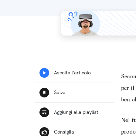
Secon
per il
ben o
Nel fu
prodot