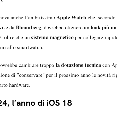
Apple Watch
nnova anche l’ambitissimo
che, secondo 
Bloomberg
look più m
vise da
, dovrebbe ottenere un
e
sistema magnetico
, oltre che un
per collegare rapid
rini allo smartwatch.
la dotazione tecnica
ovrebbe cambiare troppo
con Ap
zione di "conservare" per il prossimo anno le novità ri
rto hardware.
4, l’anno di iOS 18