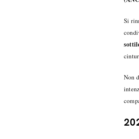
Si ri
condi
sottil
cintu
Non d
inten
compa
202