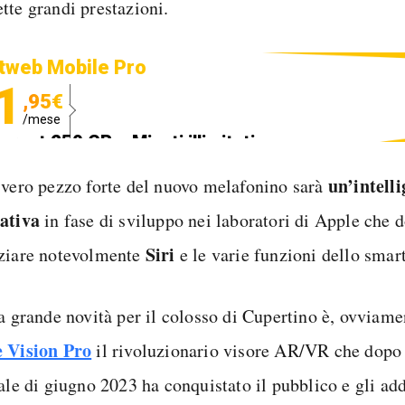
tte grandi prestazioni.
tweb Mobile Pro
1
,95€
/mese
ternet 250 GB e Minuti illimitati
edizione SIM GRATIS
un’intelli
 vero pezzo forte del nuovo melafonino sarà
ativa
in fase di sviluppo nei laboratori di Apple che 
Siri
ziare notevolmente
e le varie funzioni dello smar
ra grande novità per il colosso di Cupertino è, ovviame
 Vision Pro
il rivoluzionario visore AR/VR che dopo 
ale di giugno 2023 ha conquistato il pubblico e gli adde