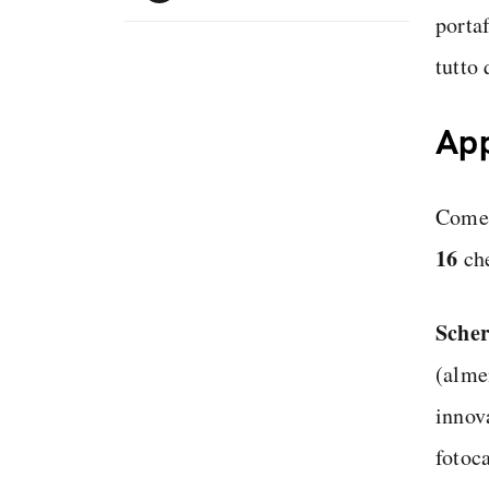
porta
tutto
App
Come 
16
che
Sche
(alme
innov
fotoc