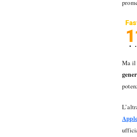
prome
Fas
1
In
Sp
Ma il
gener
poten
L’alt
Apple
uffici