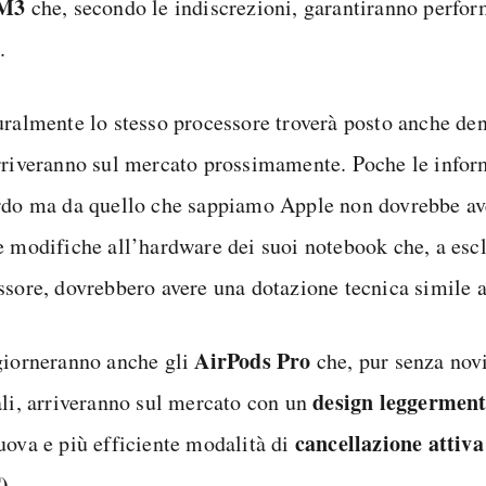
 M3
che, secondo le indiscrezioni, garantiranno perfo
.
uralmente lo stesso processore troverà posto anche den
rriveranno sul mercato prossimamente. Poche le infor
rdo ma da quello che sappiamo Apple non dovrebbe av
e modifiche all’hardware dei suoi notebook che, a esc
ssore, dovrebbero avere una dotazione tecnica simile a
AirPods Pro
giorneranno anche gli
che, pur senza nov
design leggerment
ali, arriveranno sul mercato con un
cancellazione attiv
uova e più efficiente modalità di
)
.