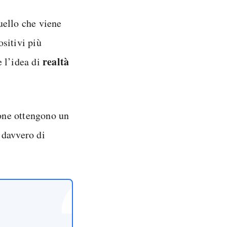
uello che viene
ositivi più
realtà
 l’idea di
one ottengono un
 davvero di