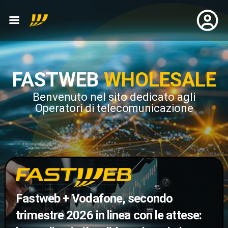
FASTWEB
WHOLESALE
Benvenuto nel sito dedicato agli
Operatori di telecomunicazione
Fastweb + Vodafone, secondo
trimestre 2026 in linea con le attese: