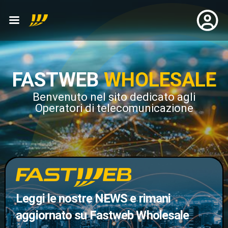
FASTWEB
WHOLESALE
Benvenuto nel sito dedicato agli
Operatori di telecomunicazione
Leggi le nostre NEWS e rimani
aggiornato su Fastweb Wholesale