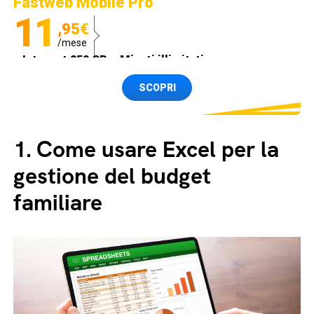
Fastweb Mobile Pro
11
,95€
/mese
Internet 250 GB e Minuti illimitati
Spedizione SIM GRATIS
SCOPRI
1.
Come usare Excel per la
gestione del budget
familiare