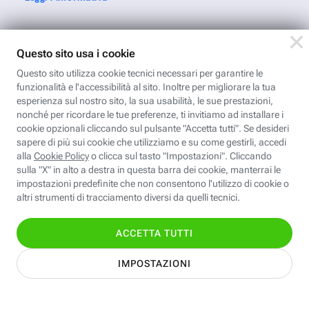
Nome
Cognome
Indirizzo email