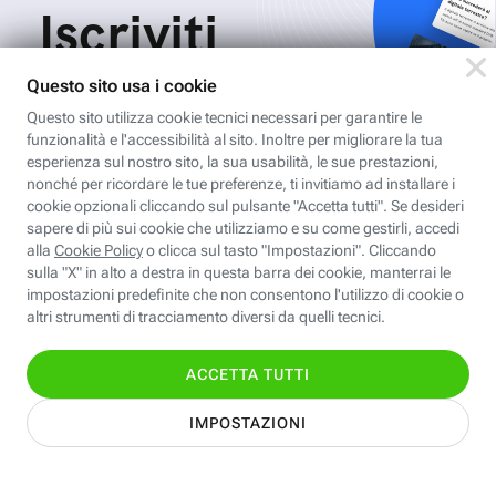
Iscriviti
all'area
personale
Per ricevere Newsletter, scaricare eBook,
creare playlist vocali e accedere ai corsi
della Fastweb Digital Academy a te
dedicati.
Leggi l'informativa
Nome