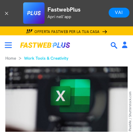
FastwebPlus
VAI
Apri nell'app
OFFERTA FASTWEB PER LA TUA CASA
Home
Work Tools & Creativity
PixieMe / Shutterstock.com