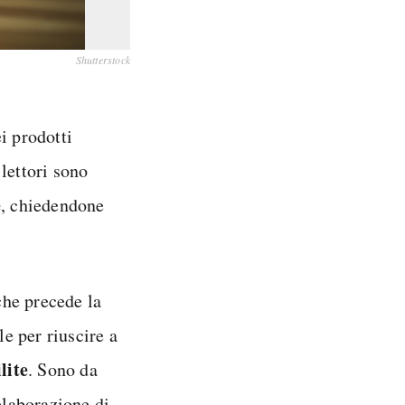
Shutterstock
i prodotti
 lettori sono
e
, chiedendone
che precede la
le per riuscire a
lite
. Sono da
elaborazione di