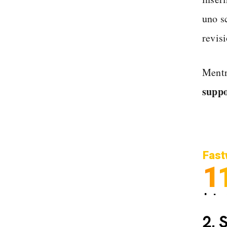
uno sc
revisi
Mentr
supp
Fast
1
Inter
Spedi
2.
S