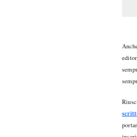
Anche
editor
sempr
sempre
Riusci
scrit
porta
inseri