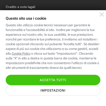
Credits e note legali
Fastweb.it
Formazione
Fastweb Digital Academy
STEP FuturAbility District
Insieme, siamo futuro
© Fastweb SpA 2026 - P.IVA 12878470157
Informativa
Cookie
Modifica
Dichiarazione di
Privacy
Policy
preferenze cookie
Accessibilità