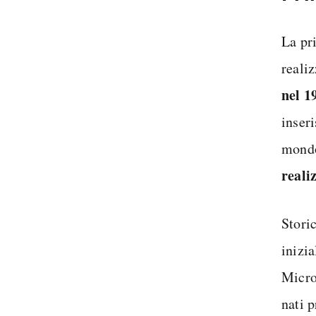
La pr
reali
nel 1
inseri
mondo.
reali
Stori
inizi
Micro
nati 