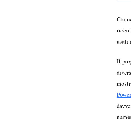
Chi n
ricerc
usati
Il pr
divers
mostr
Power
davve
numer