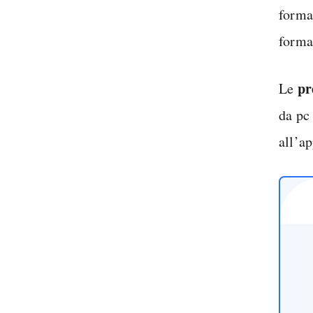
forma
forma
pr
Le
da pc
all’a