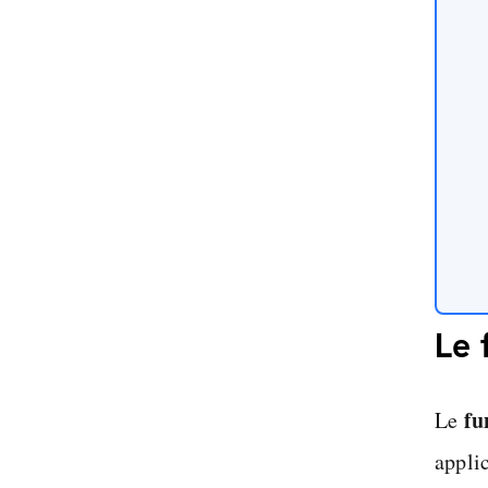
Le 
fu
Le
appli