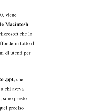
.0
, viene
le Macintosh
 Microsoft che lo
ffonde in tutto il
i di utenti per
to .ppt
, che
 a chi aveva
, sono presto
quel preciso