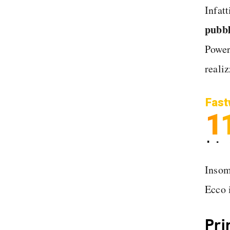
Infatt
pubbl
Power
reali
Fast
1
Inter
Spedi
Insom
Ecco i
Pri