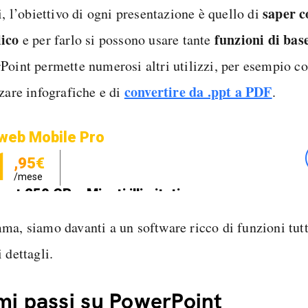
saper c
i, l’obiettivo di ogni presentazione è quello di
ico
funzioni di bas
e per farlo si possono usare tante
Point permette numerosi altri utilizzi, per esempio co
convertire da .ppt a PDF
zzare infografiche e di
.
web Mobile Pro
1
,95€
/mese
net 250 GB e Minuti illimitati
zione SIM GRATIS
ma, siamo davanti a un software ricco di funzioni tutt
 dettagli.
mi passi su PowerPoint