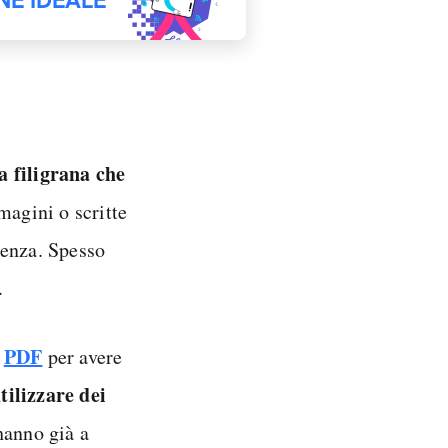
a filigrana che
mmagini o scritte
arenza. Spesso
.
PDF
n
per avere
tilizzare dei
hanno già a