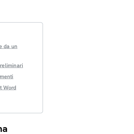
e da un
reliminari
umenti
ft Word
na