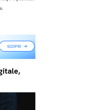
a.
SCOPRI
itale,