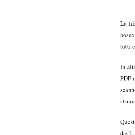
La fi
posso
tutti
In alt
PDF n
scanne
strum
Quest
dagli