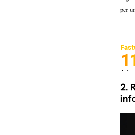
per u
Fast
1
Inter
Spedi
2.
R
inf