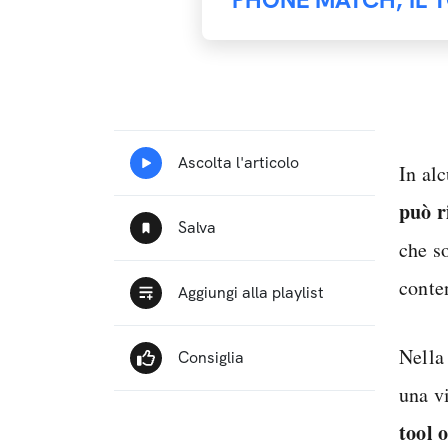
In al
può r
che so
conte
Nella
una vi
tool 