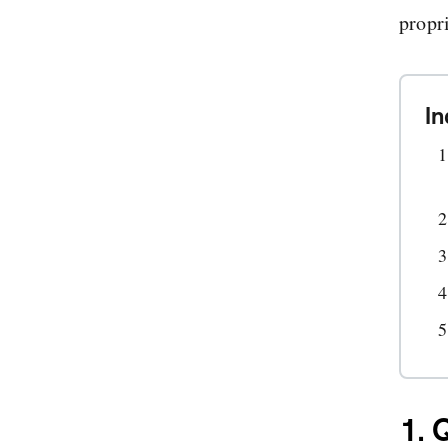
propr
In
1.
Q