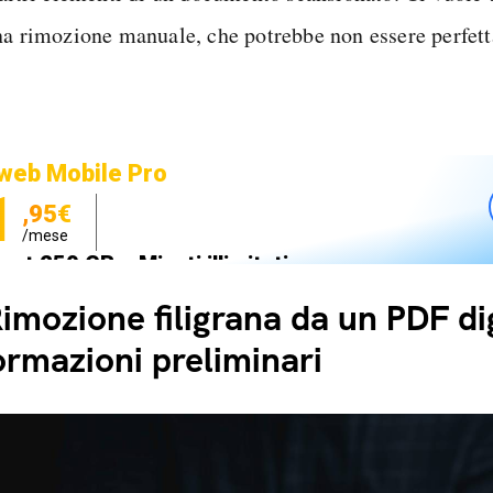
na rimozione manuale, che potrebbe non essere perfett
web Mobile Pro
1
,95€
/mese
net 250 GB e Minuti illimitati
zione SIM GRATIS
imozione filigrana da un PDF dig
ormazioni preliminari