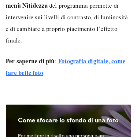
strumenti a disposizione per modificare e
migliorare l’immagine in ogni suo aspetto.
Per intervenire sulle sfocature si può utilizzare
Smart Sharpen
lo strumento
, che rende le foto
che mancano di definizione più nitide. Sono poi
presenti potenti filtri e tanto altro ancora. Il
menù Nitidezza
del programma permette di
intervenire sui livelli di contrasto, di luminosità
e di cambiare a proprio piacimento l’effetto
finale.
Per saperne di più
Fotografia digitale, come
: