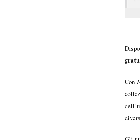
Dispo
gratu
Con
F
colle
dell’u
divers
Gli u