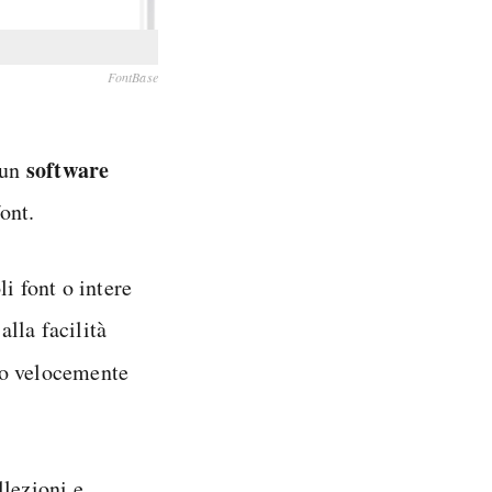
FontBase
software
 un
ont.
li font o intere
lla facilità
o velocemente
.
llezioni e