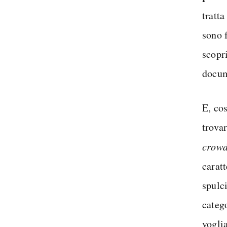
tratt
sono f
scopri
docum
E, co
trova
crowd
caratt
spulci
categ
vogli