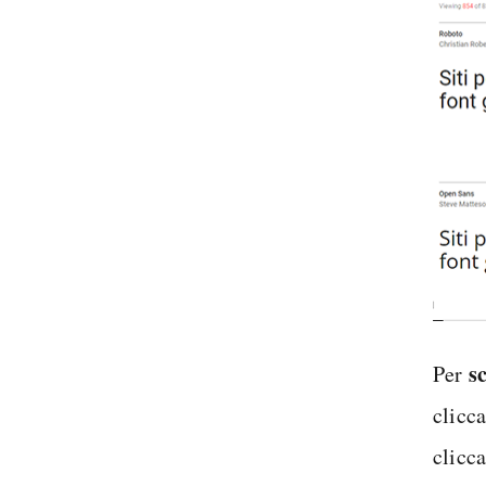
s
Per
clicca
clicc