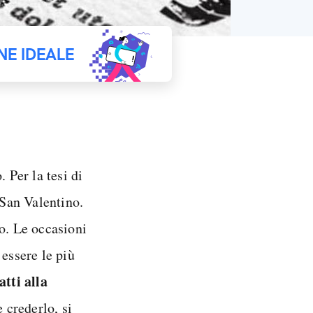
NE IDEALE
 Per la tesi di
 San Valentino.
o. Le occasioni
 essere le più
atti alla
e crederlo, si