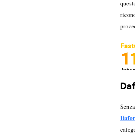
questo
ricono
proce
Fast
1
Inter
Spedi
Daf
Senza
Dafo
catego