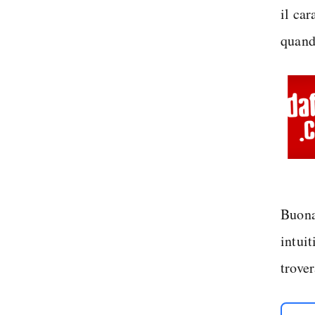
il car
quand
Buona
intuit
trover