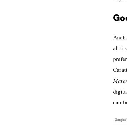
Goo
Anche 
altri 
prefer
Caratt
Mater
digita
cambi