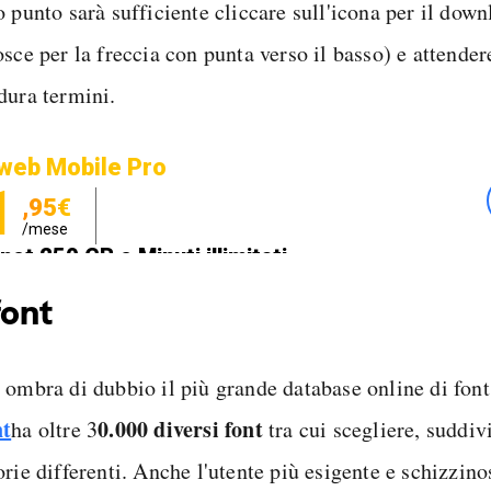
 punto sarà sufficiente cliccare sull'icona per il down
sce per la freccia con punta verso il basso) e attender
dura termini.
web Mobile Pro
1
,95€
/mese
net 250 GB e Minuti illimitati
zione SIM GRATIS
ont
 ombra di dubbio il più grande database online di font 
nt
0.000 diversi font
ha oltre 3
tra cui scegliere, suddivi
rie differenti. Anche l'utente più esigente e schizzino