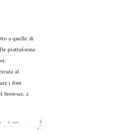
tto a quelle di
lle piattaforme
er.
pirata al
re i font
el browser, e