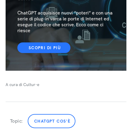
ChatGPT acquisisce nuovi “poteri” e con una
serie di plug-in varca le porte di Internet ed
esegue il codice che scrive. Ecco come ci
riesce
SCOPRI DI PIÙ
A cura di Cultur-e
Topic:
CHATGPT COS'È