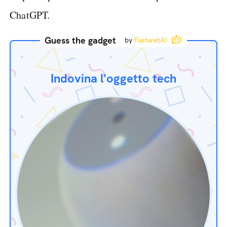
ChatGPT.
Guess the gadget
by
FastwebAI
Indovina l'oggetto tech