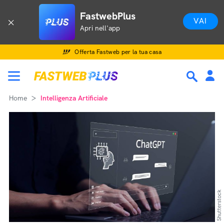
FastwebPlus
VAI
Apri nell'app
Offerta Fastweb per la tua casa
Home
Intelligenza Artificiale
Shutterstock