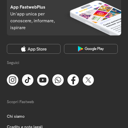
App FastwebPlus
Un'app unica per
conoscere, informare,
ispirare
Seguici
Scopri Fastweb
Chi siamo
Credits e note legali