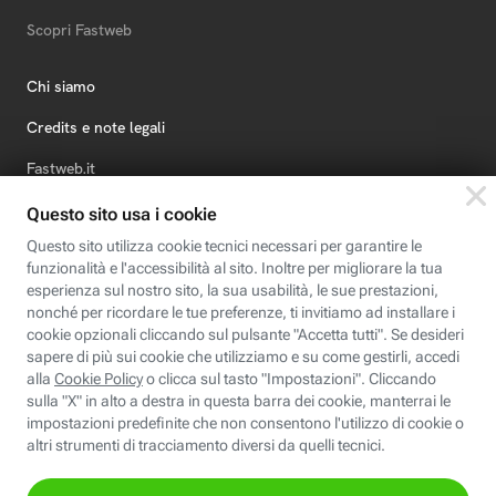
Scopri Fastweb
Chi siamo
Credits e note legali
Fastweb.it
Formazione
Fastweb Digital Academy
STEP FuturAbility District
Insieme, siamo futuro