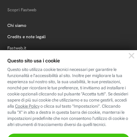
Scopri Fastweb
Chi siamo
Credits e note legali
Fastweb.it
Formazione
Fastweb Digital Academy
STEP FuturAbility District
Insieme, siamo futuro