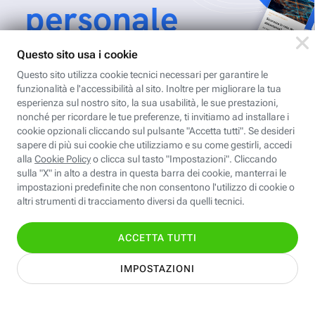
personale
Per ricevere Newsletter, scaricare eBook,
creare playlist vocali e accedere ai corsi
della Fastweb Digital Academy a te
dedicati.
Leggi l'informativa
Nome
Cognome