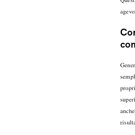
agevo
Com
com
Gener
sempli
propri
super
anche 
risult