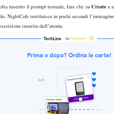
Create
lta inserito il prompt testuale, fare clic su
e a
do. NightCafe restituisce in pochi secondi l’immagin
escrizione inserita dall’utente.
TechLine
by
FastwebAI
Prima o dopo? Ordina le carte!