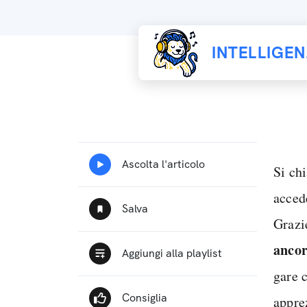
INTELLIGE
Si ch
acced
Grazi
anco
gare c
appre