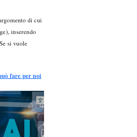
’argomento di cui
nge), inserendo
Se si vuole
 può fare per noi