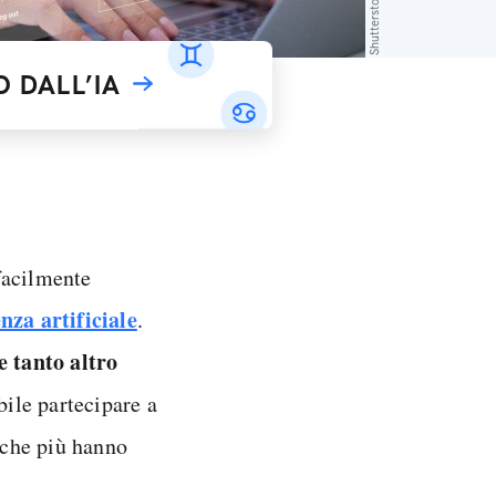
Shutterstock
 DALL’IA
facilmente
enza artificiale
.
e tanto altro
bile partecipare a
a che più hanno