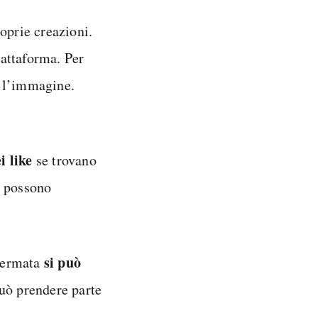
oprie creazioni.
iattaforma. Per
e l’immagine.
i like
se trovano
 possono
si può
chermata
può prendere parte