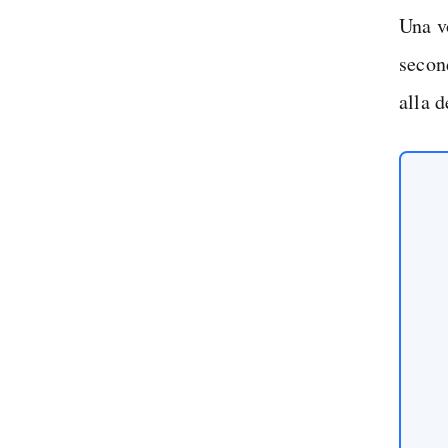
Una vo
secon
alla d