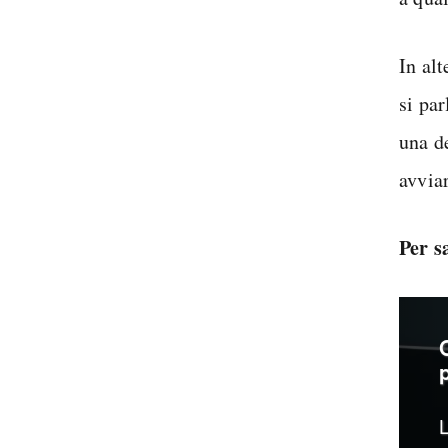
In alt
si pa
una d
avviar
Per s