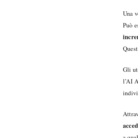
Una v
Può es
incre
Quest
Gli u
l’AI 
indivi
Attra
acced
a qua