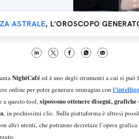
NZA ASTRALE
, L'OROSCOPO GENERATO
NightCafé
iama
ed è uno degli strumenti a cui si può 
l’intellig
ere online per poter generare immagini con
si
possono ottenere disegni, grafiche 
e a questo tool,
ra
, in pochissimi clic. Sulla piattaforma è altresì possi
on altri utenti, che potranno decretare l’opera grafic
zzato.