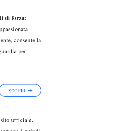
i di forza
:
ppassionata
mente, consente la
guardia per
SCOPRI
sito ufficiale.
reazione è quindi