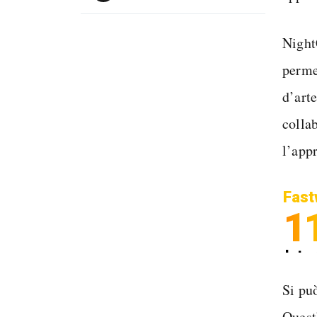
Night
perme
d’art
collab
l’app
Fast
1
Inter
Spedi
Si pu
Quest