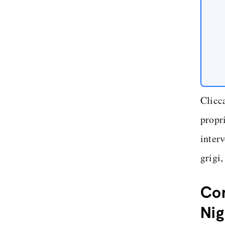
Clicc
propr
interv
grigi,
Com
Ni