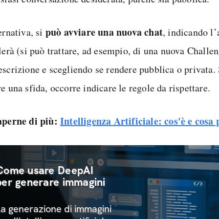
può avviare una nuova chat
ernativa, si
, indicando l
rlerà (si può trattare, ad esempio, di una nuova Challe
escrizione e scegliendo se rendere pubblica o privata. 
e una sfida, occorre indicare le regole da rispettare.
aperne di più:
Intelligenza Artificiale: cos'è e cosa
Come usare DeepAI
per generare immagini
La generazione di immagini