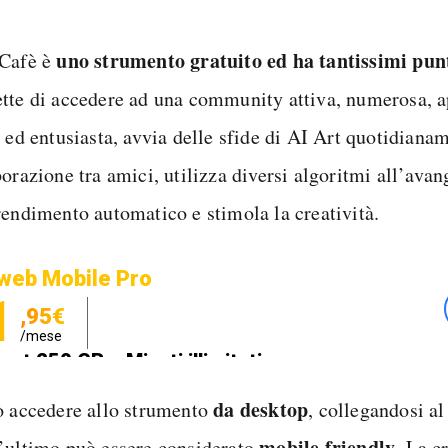
uno strumento gratuito ed ha tantissimi punt
Cafè è
tte di accedere ad una community attiva, numerosa, a
e ed entusiasta, avvia delle sfide di AI Art quotidiana
orazione tra amici, utilizza diversi algoritmi all’avan
rendimento automatico e stimola la creatività.
web Mobile Pro
1
,95€
/mese
net 250 GB e Minuti illimitati
zione SIM GRATIS
da desktop
ò accedere allo strumento
, collegandosi al 
mobile friendly
’ultimo può essere considerato
. La c