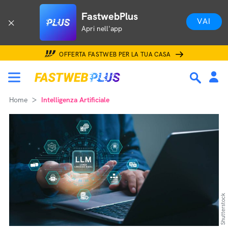
FastwebPlus
VAI
Apri nell'app
OFFERTA FASTWEB PER LA TUA CASA
Home
Intelligenza Artificiale
Shutterstock