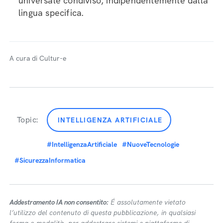
universale condiviso, indipendentemente dalla
lingua specifica.
A cura di Cultur-e
Topic:
INTELLIGENZA ARTIFICIALE
#IntelligenzaArtificiale
#NuoveTecnologie
#SicurezzaInformatica
Addestramento IA non consentito:
É assolutamente vietato
l’utilizzo del contenuto di questa pubblicazione, in qualsiasi
forma o modalità, per addestrare sistemi e piattaforme di