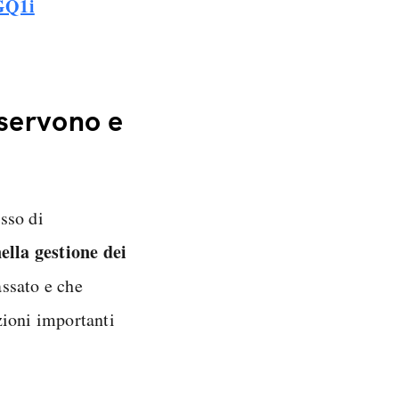
GQ1i
 servono e
sso di
nella gestione dei
assato e che
zioni importanti