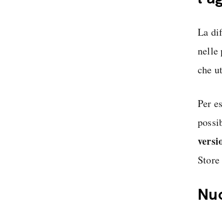
La dif
nelle 
che ut
Per es
possi
versi
Store
Nuo