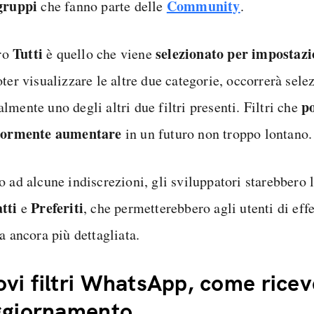
gruppi
Community
che fanno parte delle
.
Tutti
selezionato per impostazi
tro
è quello che viene
ter visualizzare le altre due categorie, occorrerà sele
p
mente uno degli altri due filtri presenti. Filtri che
iormente aumentare
in un futuro non troppo lontano.
 ad alcune indiscrezioni, gli sviluppatori starebbero l
tti
Preferiti
e
, che permetterebbero agli utenti di eff
a ancora più dettagliata.
vi filtri WhatsApp, come ricev
ggiornamento