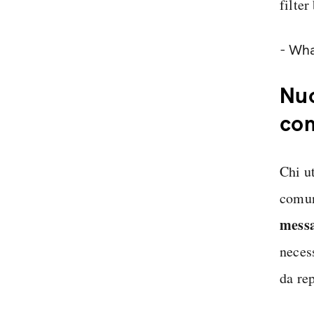
filte
- Wh
Nuo
co
Chi u
comun
mess
neces
da rep