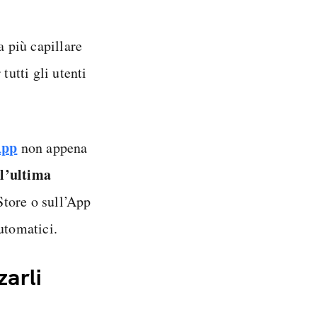
a più capillare
tutti gli utenti
App
non appena
l’ultima
Store o sull’App
utomatici.
zarli