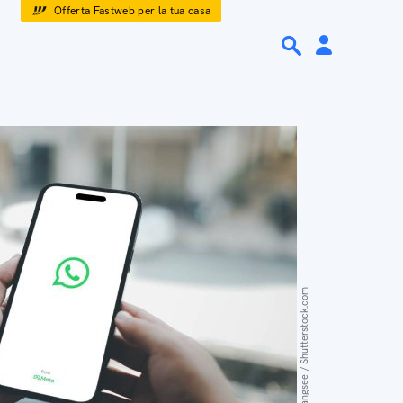
Offerta Fastweb per la tua casa
Thaspol Sangsee / Shutterstock.com