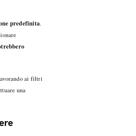
one predefinita
.
zionare
otrebbero
avorando ai filtri
ettuare una
ere