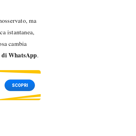
inosservato, ma
ca istantanea,
cosa cambia
o di WhatsApp
.
SCOPRI