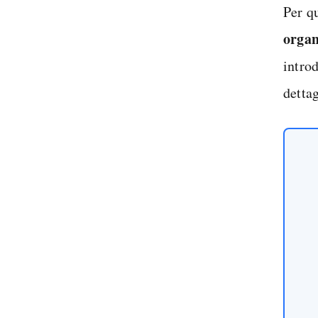
Per qu
organ
intro
dettag