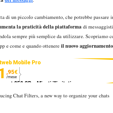
atta di un piccolo cambiamento, che potrebbe passare 
umenta la praticità della piattaforma
di messaggisti
ndola sempre più semplice da utilizzare. Scopriamo 
il nuovo aggiornament
app e come e quando ottenere
tweb Mobile Pro
1
,95€
/mese
ternet 250 GB e Minuti illimitati
edizione SIM GRATIS
ducing Chat Filters, a new way to organize your chats