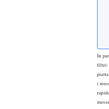
In par
filtri
piatt
i mes
rapid
messag