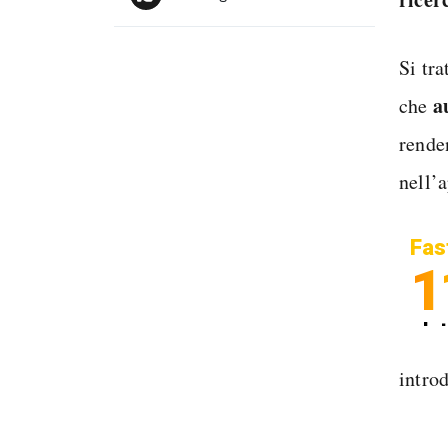
Si tr
a
che
rende
nell’
Fas
1
In
Sp
intro