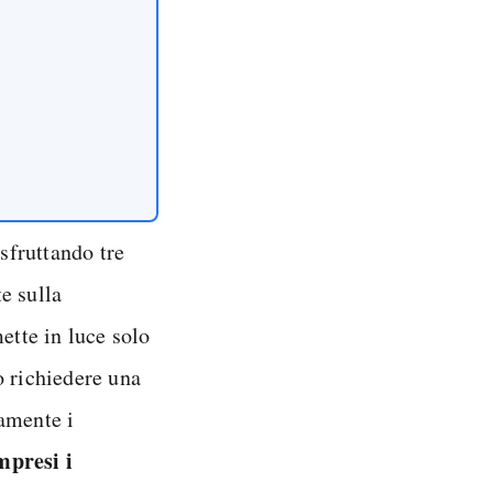
 sfruttando tre
te sulla
mette in luce solo
o richiedere una
vamente i
mpresi i