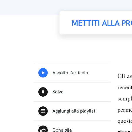
METTITI ALLA PR
Gli a
recen
sempl
permet
quest
ricer