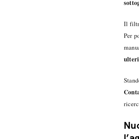
sotto
Il fil
Per po
manual
ulter
Stando
Conta
ricerc
Nuo
l’a