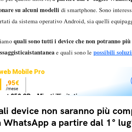
onare su alcuni modelli
di smartphone. Sono interessa
rtati da sistema operativo Android, sia quelli equipag
quali sono tutti i device che non potranno più 
riamo
ssaggistica
istantanea
possibili soluz
e quali sono le
web Mobile Pro
1
,95€
/mese
net 250 GB e Minuti illimitati
zione SIM GRATIS
li device non saranno più comp
 WhatsApp a partire dal 1° lug