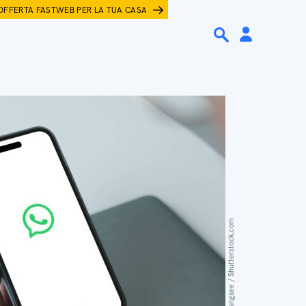
OFFERTA FASTWEB PER LA TUA CASA
Thaspol Sangsee / Shutterstock.com