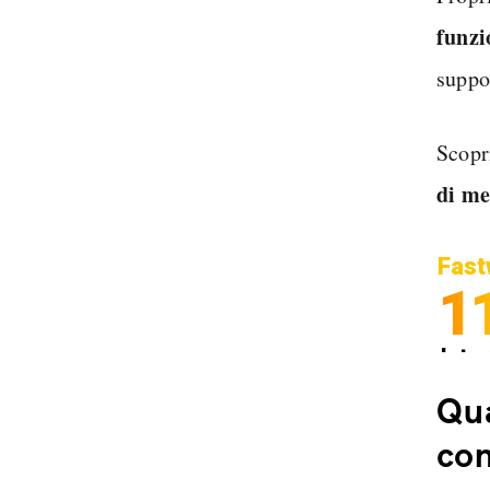
funzi
suppo
Scop
di me
Fast
1
Inter
Spedi
Qua
con