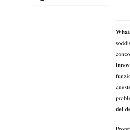
What
soddis
conco
innov
funzi
quest
probl
dei d
Propr