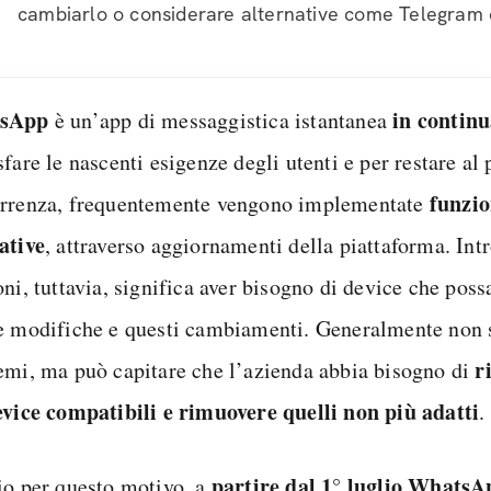
cambiarlo o considerare alternative come Telegram o
sApp
in continu
è un’app di messaggistica istantanea
fare le nascenti esigenze degli utenti e per restare al 
funzio
rrenza, frequentemente vengono implementate
ative
, attraverso aggiornamenti della piattaforma. Int
oni, tuttavia, significa aver bisogno di device che pos
e modifiche e questi cambiamenti. Generalmente non s
r
emi, ma può capitare che l’azienda abbia bisogno di
evice compatibili e rimuovere quelli non più adatti
.
partire dal 1° luglio WhatsA
io per questo motivo, a