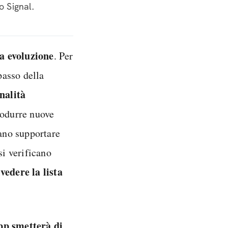
 Signal.
a evoluzione
. Per
passo della
nalità
rodurre nuove
sano supportare
i verificano
ivedere la lista
pp smetterà di