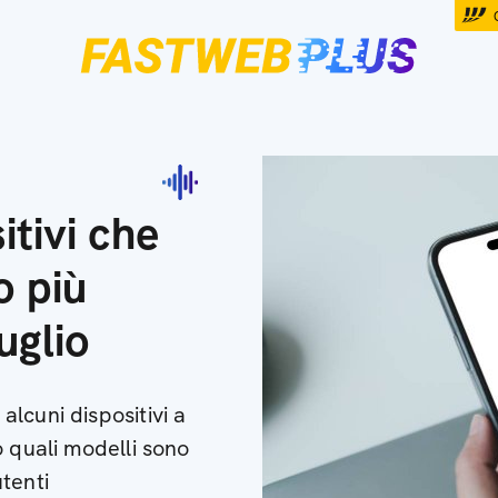
al 1° luglio
itivi che
o più
uglio
lcuni dispositivi a
o quali modelli sono
utenti