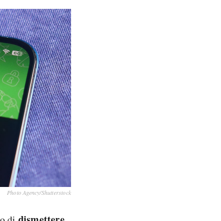
Photo Agency/Shutterstock
dismettere
so di