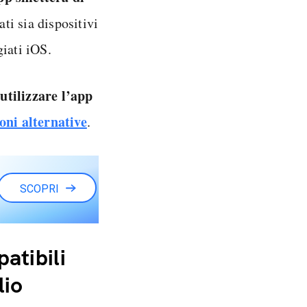
ti sia dispositivi
giati iOS.
utilizzare l’app
ioni alternative
.
SCOPRI
atibili
lio