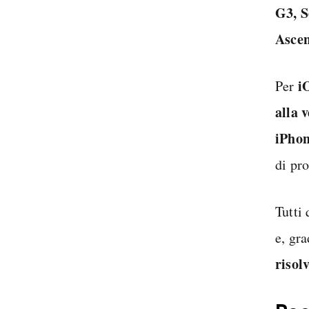
G3, S
Ascen
i
Per
alla 
iPhon
di pr
Tutti
e, gr
risol