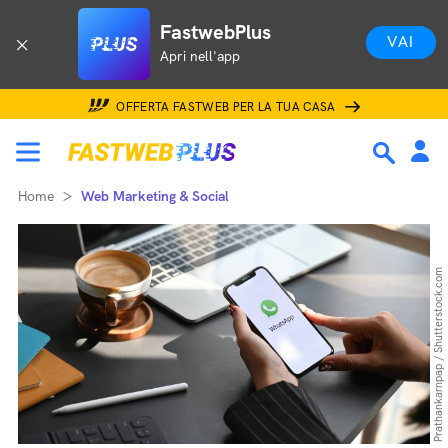
FastwebPlus
VAI
Apri nell'app
OFFERTA FASTWEB PER LA TUA CASA
Home
Web Marketing & Social
Prathankarnpap / Shutterstock.com