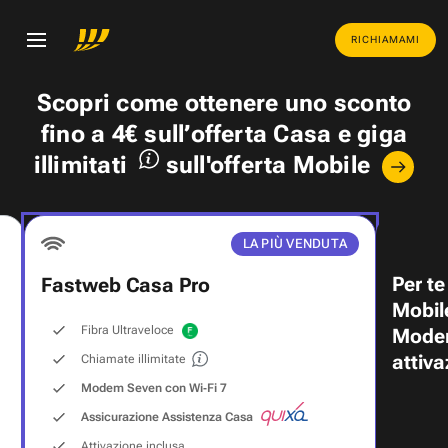
RICHIAMAMI
Scopri come ottenere uno
sconto
fino a 4€
sull’offerta Casa e
giga
illimitati
sull'offerta Mobile
LA PIÙ VENDUTA
Per te
Fastweb Casa Pro
Mobil
Fibra Ultraveloce
Modem
attiva
Chiamate illimitate
Modem Seven con Wi‑Fi 7
Assicurazione Assistenza Casa
Attivazione inclusa