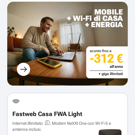
MOBILE
+ Wi-Fi di CASA
+ ENERGIA
sconto fino a
-312 €
all'anno
+ giga illimitati
Fastweb Casa FWA Light
Internet illimitato
, Modem NeXXt One con Wi‑Fi 6 e
antenna inclusi.