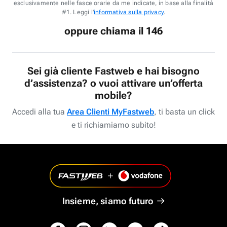
esclusivamente nelle fasce orarie da me indicate, in base alla finalità
#1. Leggi l'
informativa sulla privacy
.
oppure chiama il 146
Sei già cliente Fastweb e hai bisogno
d’assistenza? o vuoi attivare un’offerta
mobile?
Accedi alla tua
Area Clienti MyFastweb
, ti basta un click
e ti richiamiamo subito!
Insieme, siamo futuro