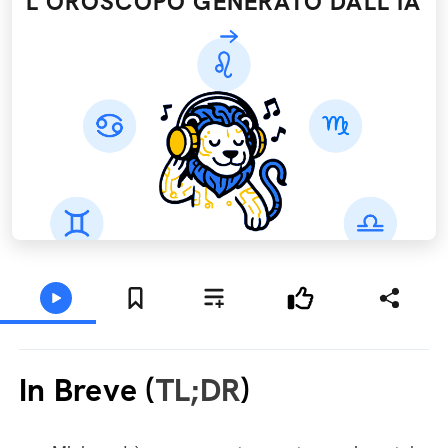
L'OROSCOPO GENERATO DALL’IA
In Breve (
TL;DR
)