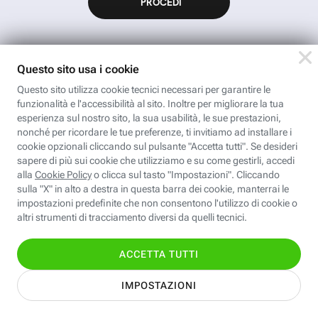
App FastwebPlus
Un'app unica per
conoscere, informare,
ispirare
Seguici