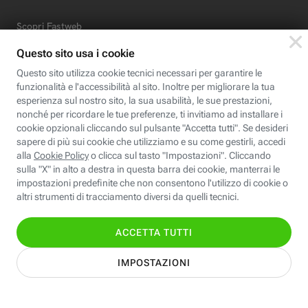
Scopri Fastweb
Chi siamo
Credits e note legali
Fastweb.it
Formazione
Fastweb Digital Academy
STEP FuturAbility District
Insieme, siamo futuro