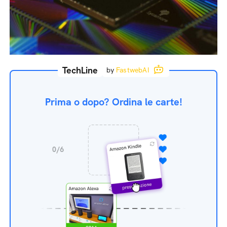
TechLine
by
FastwebAI
Prima o dopo? Ordina le carte!