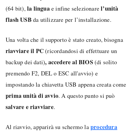
chiavetta USB da almeno 8 GB
(che verrà
formattata), aprire il programma appena
Crea un supporto di
scaricato e cliccare su
installazione
.
selezionare la versione di
Qui è necessario
Windows
l’architettura
, in questo caso il 10,
la
lingua
l’unità
(64 bit),
e infine selezionare
f
lash
USB
da utilizzare per l’installazione.
Una volta che il supporto è stato creato, bisogna
riavviare il PC
(ricordandosi di effettuare un