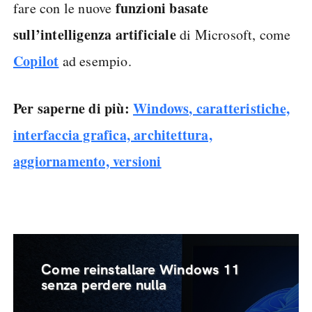
cosa che potrebbe fare davvero la differenza per
chi è abituato a utilizzare il PC nel senso più
“classico del termine”.
Infine, potrebbe valere la pena tornare a
Windows 10 se non si vuole avere nulla a che
funzioni basate
fare con le nuove
sull’intelligenza artificiale
di Microsoft, come
Copilot
ad esempio.
Per saperne di più:
Windows, caratteristiche,
interfaccia grafica, architettura,