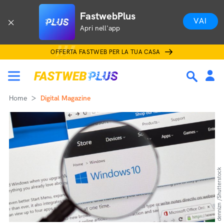
FastwebPlus
VAI
Apri nell'app
OFFERTA FASTWEB PER LA TUA CASA
Home
Digital Magazine
dennizn /Shutterstock