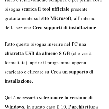
Se sono passati più di 10 giorni
dall’installazione o se l’opzione Torna a
Windows 10 non fosse più disponibile per vari
reinstallare il sistema
motivi, sarà necessario
manualmente
.
Farlo è relativamente semplice e per prima cosa
scarica
il
tool
ufficiale
bisogna
presente
sito
Microsoft
gratuitamente sul
, all’interno
Crea supporti di installazione
della sezione
.
Fatto questo bisogna inserire nel PC una