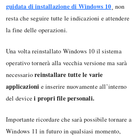
, accedere al BIOS
backup dei dati)
(di solito
premendo F2, DEL o ESC all'avvio) e
impostando la chiavetta USB appena creata come
prima unità di avvio
. A questo punto si può
salvare e riavviare
.
procedura
Al riavvio, apparirà su schermo la
guidata di installazione di Windows 10
¸ non
resta che seguire tutte le indicazioni e attendere
la fine delle operazioni.
Una volta reinstallato Windows 10 il sistema
operativo tornerà alla vecchia versione ma sarà