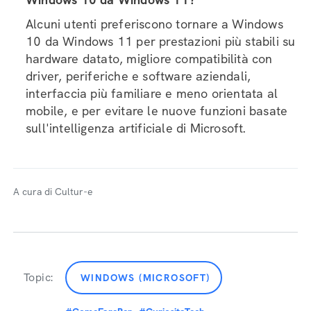
Se sono passati più di 10 giorni
dall'installazione di Windows 11, per tornare a
Windows 10 sarà necessario reinstallare il
sistema manualmente utilizzando il tool
ufficiale di Microsoft per creare un supporto di
installazione.
Perché alcuni utenti preferiscono tornare a
Windows 10 da Windows 11?
Alcuni utenti preferiscono tornare a Windows
10 da Windows 11 per prestazioni più stabili su
hardware datato, migliore compatibilità con
driver, periferiche e software aziendali,
interfaccia più familiare e meno orientata al
mobile, e per evitare le nuove funzioni basate
sull'intelligenza artificiale di Microsoft.