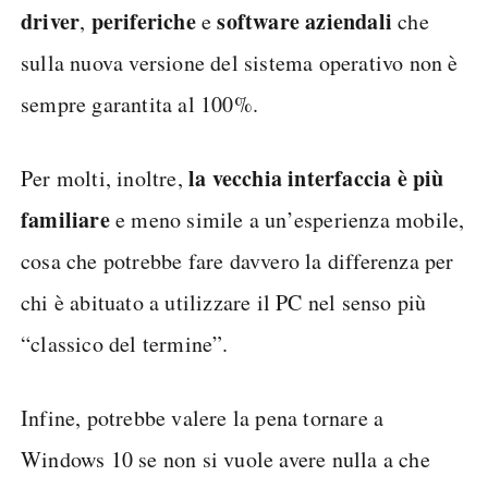
Windows 10 per diversi motivi. Il primo e forse
prestazioni più
più importante riguarda le
stabili su hardware datato
, cosa che su
Windows 11 non è garantita, visti anche i rigidi
requisiti di sistema imposti per l’installazione.
compatibilità con alcuni
C’è poi una migliore
driver
periferiche
software aziendali
,
e
che
sulla nuova versione del sistema operativo non è
sempre garantita al 100%.
la vecchia interfaccia è più
Per molti, inoltre,
familiare
e meno simile a un’esperienza mobile,