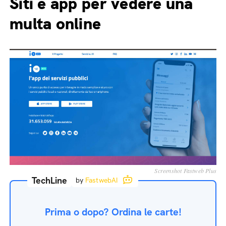
Siti e app per vedere una
multa online
Screenshot Fastweb Plus
TechLine
by
FastwebAI
Prima o dopo? Ordina le carte!