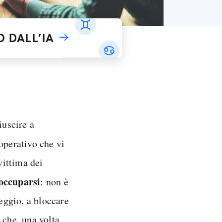
 DALL’IA
iuscire a
operativo che vi
vittima dei
eoccuparsi
: non è
peggio, a bloccare
 che, una volta