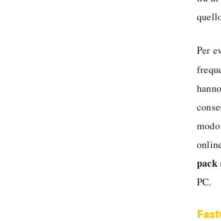
quello
Per e
frequ
hanno
conse
modo 
online
pack
PC.
Fast