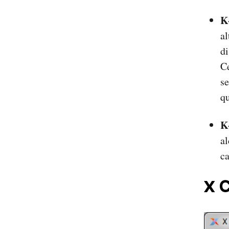
K-
al
di
Ce
se
qu
K
al
ca
X 