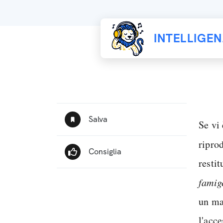
INTELLIGE
Se vi 
ripro
restit
famig
un mal
l'acc