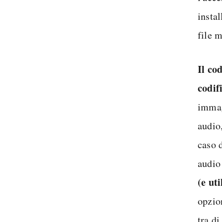
instal
file 
Il co
codif
immag
audio,
caso d
audio
(e ut
opzio
tra di