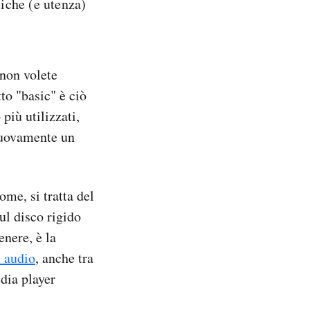
tiche (e utenza)
 non volete
to "basic" è ciò
più utilizzati,
 nuovamente un
me, si tratta del
ul disco rigido
enere, è la
e audio
, anche tra
edia player