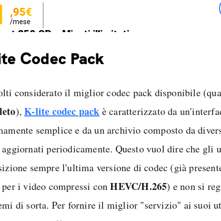
1
,95€
/mese
net 250 GB e Minuti illimitati
zione SIM GRATIS
ite Codec Pack
lti considerato il miglior codec pack disponibile (q
leto
K-lite codec pack
),
è caratterizzato da un'interfa
mamente semplice e da un archivio composto da divers
 aggiornati periodicamente. Questo vuol dire che gli u
sizione sempre l'ultima versione di codec (già presente
HEVC/H.265
 per i video compressi con
) e non si re
mi di sorta. Per fornire il miglior "servizio" ai suoi ut