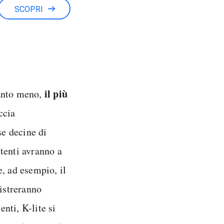
SCOPRI
il più
uanto meno,
ccia
e decine di
tenti avranno a
, ad esempio, il
gistreranno
enti, K-lite si