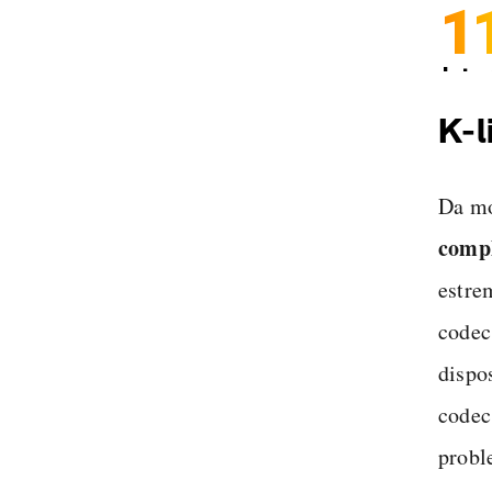
1
Inter
Spedi
K-l
Da mo
comp
estre
codec
dispo
codec
proble