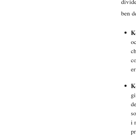
divide
ben de
K
oc
ch
co
er
K
gi
de
so
i 
pr