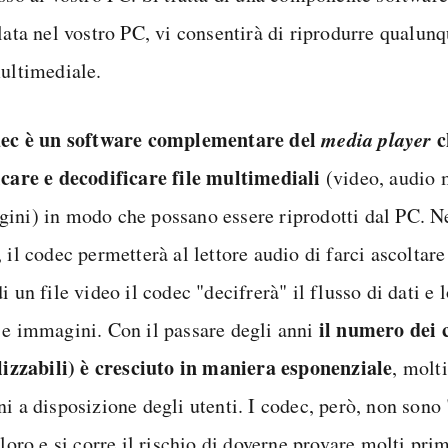
lata nel vostro PC, vi consentirà di riprodurre qualunq
multimediale.
dec è un software complementare del
media player
c
icare e decodificare file multimediali
(video, audio
ini) in modo che possano essere riprodotti dal PC. Ne
 il codec permetterà al lettore audio di farci ascoltare
i un file video il codec "decifrerà" il flusso di dati e 
il numero dei 
 e immagini. Con il passare degli anni
ilizzabili) è cresciuto in maniera esponenziale
, molt
ni a disposizione degli utenti. I codec, però, non sono
 loro e si corre il rischio di doverne provare molti pri