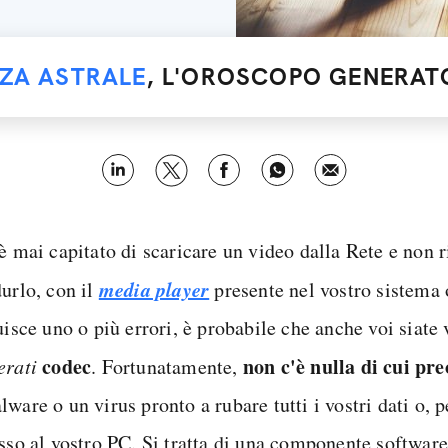
NZA ASTRALE
, L'OROSCOPO GENERATO
è mai capitato di scaricare un video dalla Rete e non r
media player
durlo, con il
presente nel vostro sistema 
uisce uno o più errori, è probabile che anche voi siate 
codec
non c'è nulla di cui pr
erati
. Fortunatamente,
ware o un virus pronto a rubare tutti i vostri dati o, 
esso al vostro PC. Si tratta di una componente software