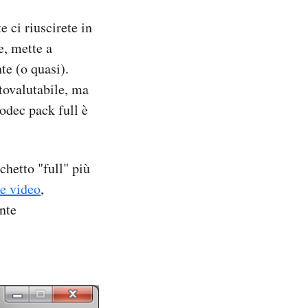
e ci riuscirete in
e, mette a
te (o quasi).
ttovalutabile, ma
codec pack full è
chetto "full" più
e video
,
nte