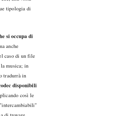
ue tipologia di
he si occupa di
 ma anche
l caso di un file
 la musica; in
lo tradurrà in
codec disponibili
iplicando così le
 "intercambiabili"
ma di trovare