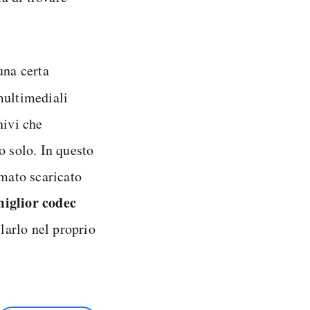
una certa
multimediali
hivi che
o solo. In questo
lmato scaricato
iglior codec
llarlo nel proprio