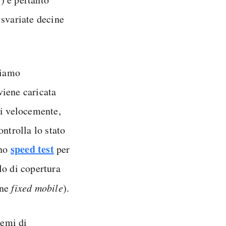
 svariate decine
tiamo
viene caricata
ci velocemente,
controlla lo stato
speed test
nno
per
llo di copertura
one
fixed mobile
).
lemi di