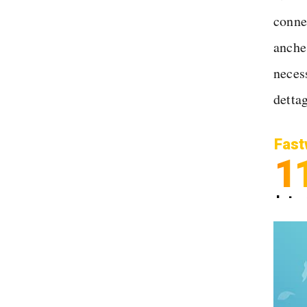
connes
anche
neces
detta
Fast
1
Inter
Spedi