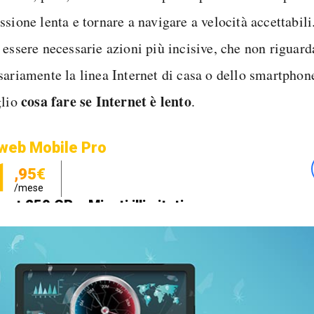
sione lenta e tornare a navigare a velocità accettabil
 essere necessarie azioni più incisive, che non riguar
sariamente la linea Internet di casa o dello smartpho
cosa fare se Internet è lento
glio
.
web Mobile Pro
1
,95€
/mese
net 250 GB e Minuti illimitati
zione SIM GRATIS