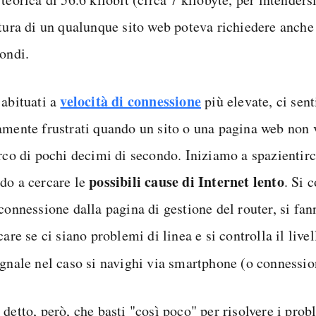
rtura di un qualunque sito web poteva richiedere anche
condi.
velocità di connessione
 abituati a
più elevate, ci sen
amente frustrati quando un sito o una pagina web non 
arco di pochi decimi di secondo. Iniziamo a spazientir
possibili cause di Internet lento
do a cercare le
. Si 
 connessione dalla pagina di gestione del router, si fa
care se ci siano problemi di linea e si controlla il live
egnale nel caso si navighi via smartphone (o connessi
detto, però, che basti "così poco" per risolvere i prob