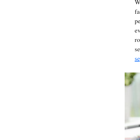
Wi
fa
p
ev
ro
se
s