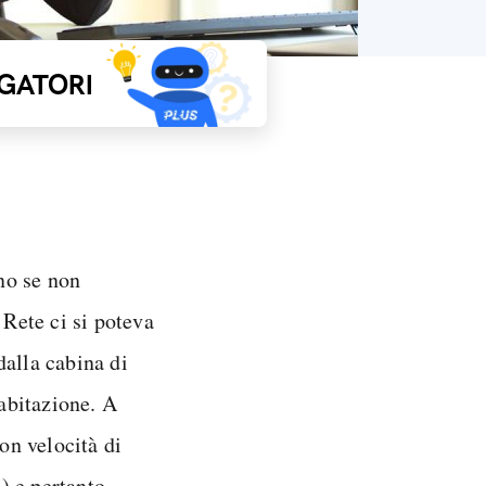
GATORI
no se non
 Rete ci si poteva
dalla cabina di
 abitazione. A
con velocità di
i) e pertanto