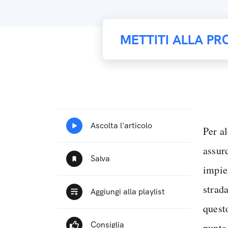
METTITI ALLA PR
Per al
assurd
impie
strada
quest
punta 