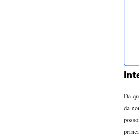
Int
Da qu
da no
posso
princi