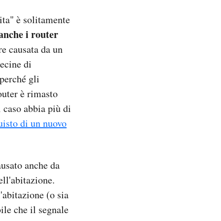
vita" è solitamente
anche i router
re causata da un
ecine di
perché gli
outer è rimasto
l caso abbia più di
uisto di un nuovo
causato anche da
ell'abitazione.
'abitazione (o sia
ile che il segnale