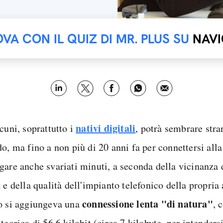
OVA CON IL QUIZ DI MR. PLUS SU
NAVI
nativi digitali
cuni, soprattutto i
, potrà sembrare stra
o, ma fino a non più di 20 anni fa per connettersi alla
gare anche svariati minuti, a seconda della vicinanza 
 e della qualità dell'impianto telefonico della propria
connessione lenta "di natura"
o si aggiungeva una
, 
teorica di 56.6 kilobit (circa 7 kilobyte, per intenders