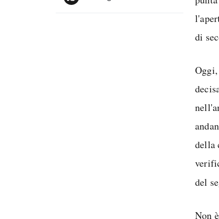
l'ape
di se
Oggi,
decis
nell'
andan
della
verifi
del s
Non è 