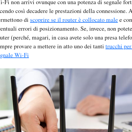
-Fi non arrivi ovunque con una potenza di segnale fort
cendo così decadere le prestazioni della connessione. A
ermettono di
scoprire se il router è collocato male
e com
entuali errori di posizionamento. Se, invece, non potet
uter (perché, magari, in casa avete solo una presa telefo
mpre provare a mettere in atto uno dei tanti
trucchi per
egnale Wi-Fi