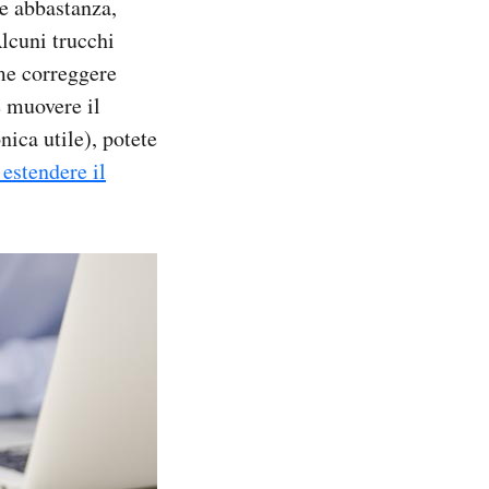
e abbastanza,
lcuni trucchi
e correggere
e muovere il
nica utile), potete
 estendere il