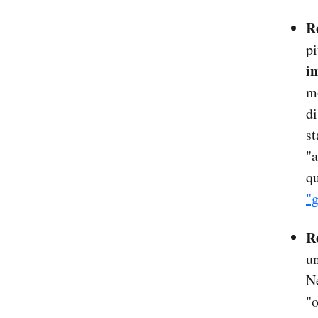
R
pi
i
mo
di
st
"a
qu
"g
R
un
Ne
"o